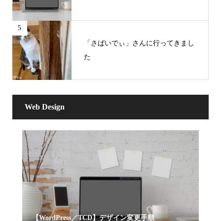
5
「さばいでぃ」さんに行ってきまし
た
Web Design
【WordPress／TCD】デザイン変更手順