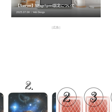
【Xserver】XPageSpeed設定について
2025.07.08
Web Design