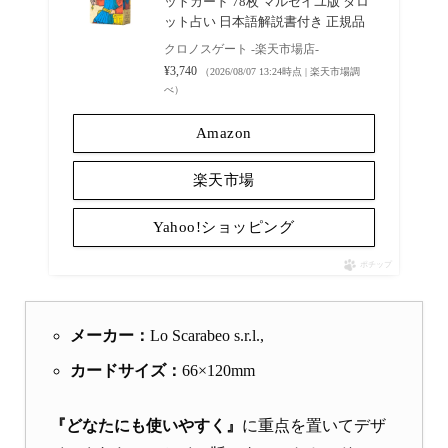
ットカード 78枚 マルセイユ版 タロ
ット占い 日本語解説書付き 正規品
クロノスゲート -楽天市場店-
¥3,740
（2026/08/07 13:24時点 | 楽天市場調
べ）
Amazon
楽天市場
Yahoo!ショッピング
ポチップ
メーカー：
Lo Scarabeo s.r.l.,
カードサイズ：
66×120mm
『どなたにも使いやすく』
に重点を置いてデザ